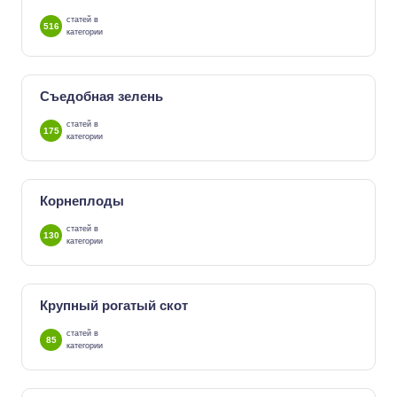
статей в
516
категории
Съедобная зелень
статей в
175
категории
Корнеплоды
статей в
130
категории
Крупный рогатый скот
статей в
85
категории