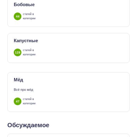
Бобовые
статей в
44
категории
Капустные
статей в
128
категории
Мёд
Всё про мёд
статей в
47
категории
Обсуждаемое