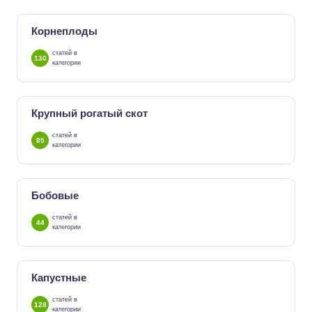
Корнеплоды
статей в
130
категории
Крупный рогатый скот
статей в
85
категории
Бобовые
статей в
44
категории
Капустные
статей в
128
категории