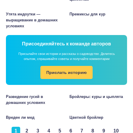
Утята индоутки —
Премиксы для кур
выращивание в домашних
условиях
Присоединяйтесь к команде авторов
Присылайте свои истории и рассказы о садоводстве. Делитесь
опытом, спрашивайте советы и получайте комментарии
Прислать историю
Разведение гусей в
Бройлеры: куры и цыплята
домашних условиях
Вреден ли мед
Цветной бройлер
1
2
3
4
5
6
7
8
9
10