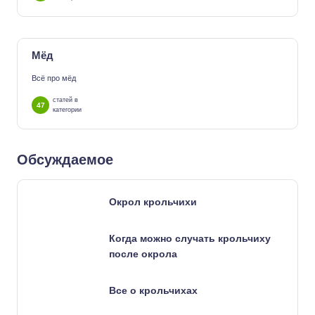
Мёд
Всё про мёд
статей в
47
категории
Обсуждаемое
Окрол крольчихи
Когда можно случать крольчиху
после окрола
Все о крольчихах