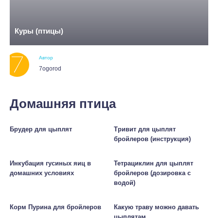
Куры (птицы)
Автор
7ogorod
Домашняя птица
Брудер для цыплят
Тривит для цыплят
бройлеров (инструкция)
Инкубация гусиных яиц в
Тетрациклин для цыплят
домашних условиях
бройлеров (дозировка с
водой)
Корм Пурина для бройлеров
Какую траву можно давать
цыплятам