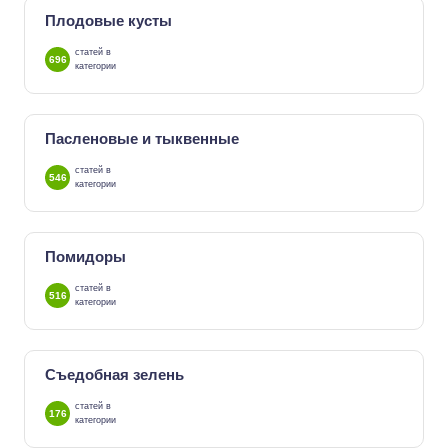
Плодовые кусты
статей в
696
категории
Пасленовые и тыквенные
статей в
546
категории
Помидоры
статей в
516
категории
Съедобная зелень
статей в
176
категории