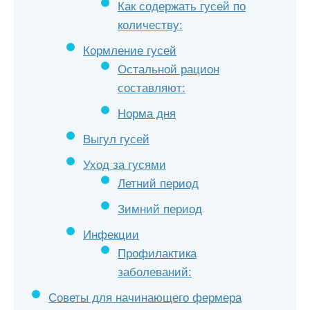
Как содержать гусей по
количеству:
Кормление гусей
Остальной рацион
составляют:
Норма дня
Выгул гусей
Уход за гусями
Летний период
Зимний период
Инфекции
Профилактика
заболеваний:
Советы для начинающего фермера