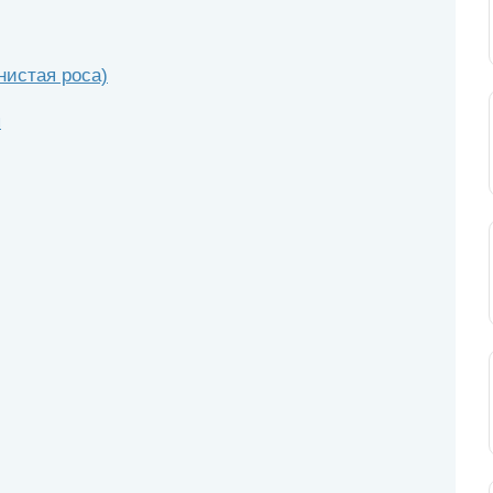
нистая роса)
я