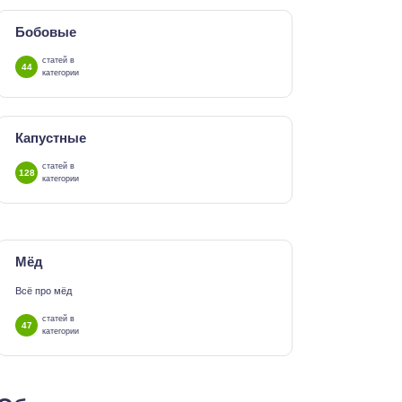
Бобовые
статей в
44
категории
Капустные
статей в
128
категории
Мёд
Всё про мёд
статей в
47
категории