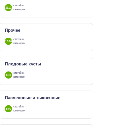
статей в
1112
категории
Прочее
статей в
1060
категории
Плодовые кусты
статей в
696
категории
Пасленовые и тыквенные
статей в
546
категории