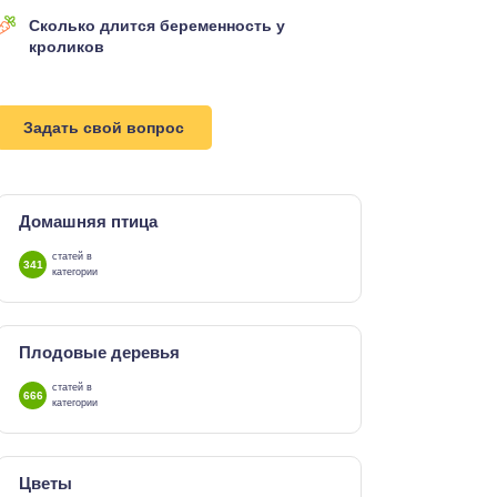
Сколько длится беременность у
кроликов
Задать свой вопрос
Домашняя птица
статей в
341
категории
Плодовые деревья
статей в
666
категории
Цветы