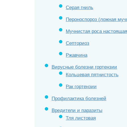
Серая гниль
Пероноспороз (ложная муч
Мучнистая роса настояща
Септориоз
Ржавчина
Вирусные болезни гортензии
Кольцевая пятнистость
Рак гортензии
Профилактика болезней
Вредители и паразиты
Тля листовая