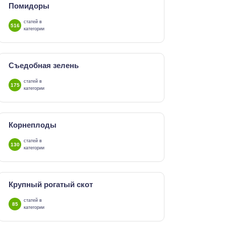
Помидоры
статей в
516
категории
Съедобная зелень
статей в
175
категории
Корнеплоды
статей в
130
категории
Крупный рогатый скот
статей в
85
категории