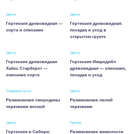
Цветы
Цветы
Гортензия древовидная —
Гортензия древовидная:
сорта и описание
посадка и уход в
открытом грунте
Цветы
Цветы
Гортензия древовидная
Гортензия Инкредибл
Хайес Старберст —
древовидная — описание,
описание сорта
посадка и уход
Плодовые кусты
Цветы
Размножение смородины
Размножение лилий
черенками весной
черенками
Цветы
Прочее
Гортензия в Сибири:
Размножение жимолости