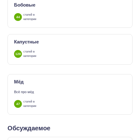
Бобовые
статей в
44
категории
Капустные
статей в
128
категории
Мёд
Всё про мёд
статей в
47
категории
Обсуждаемое