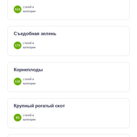
статей в
516
категории
Съедобная зелень
статей в
175
категории
Корнеплоды
статей в
130
категории
Крупный рогатый скот
статей в
85
категории