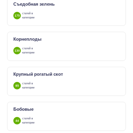
Съедобная зелень
статей в
175
категории
Корнеплоды
статей в
130
категории
Крупный рогатый скот
статей в
85
категории
Бобовые
статей в
44
категории