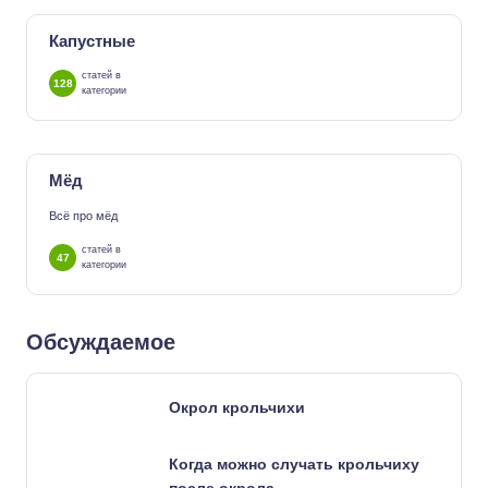
Капустные
статей в
128
категории
Мёд
Всё про мёд
статей в
47
категории
Обсуждаемое
Окрол крольчихи
Когда можно случать крольчиху