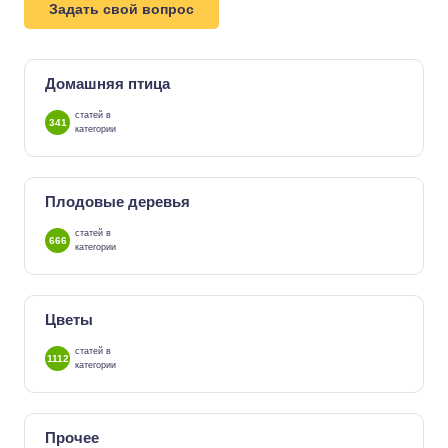
Задать свой вопрос
Домашняя птица
статей в
341
категории
Плодовые деревья
статей в
666
категории
Цветы
статей в
1112
категории
Прочее