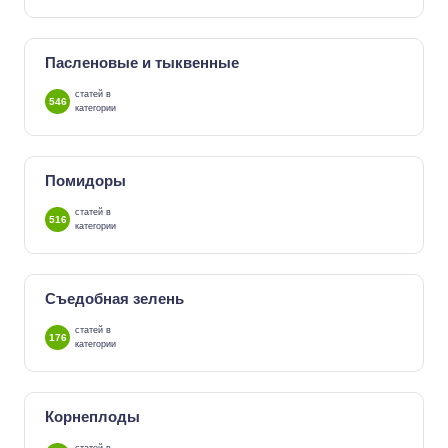
Пасленовые и тыквенные
статей в
546
категории
Помидоры
статей в
516
категории
Съедобная зелень
статей в
176
категории
Корнеплоды