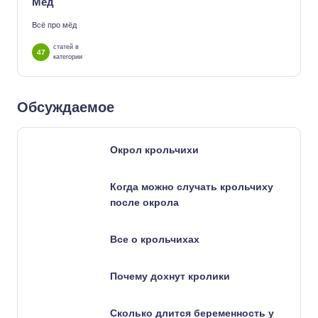
Мёд
Всё про мёд
статей в
47
категории
Обсуждаемое
Окрол крольчихи
Когда можно случать крольчиху
после окрола
Все о крольчихах
Почему дохнут кролики
Сколько длится беременность у