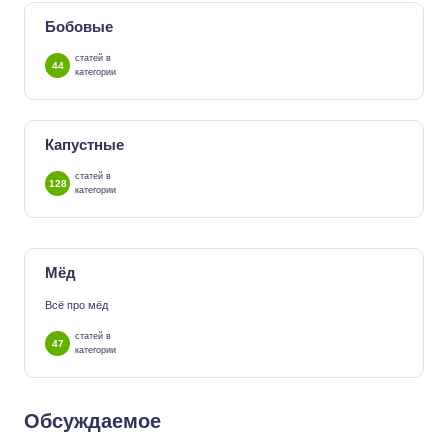
Бобовые
статей в
44
категории
Капустные
статей в
128
категории
Мёд
Всё про мёд
статей в
47
категории
Обсуждаемое