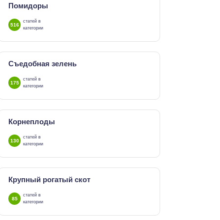
Помидоры
статей в
516
категории
Съедобная зелень
статей в
175
категории
Корнеплоды
статей в
130
категории
Крупный рогатый скот
статей в
85
категории