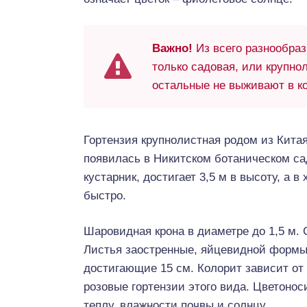
Важно!
Из всего разнообраз
только садовая, или крупно
остальные не выживают в к
Гортензия крупнолистная родом из Китая 
появилась в Никитском ботаническом са
кустарник, достигает 3,5 м в высоту, а в
быстро.
Шаровидная крона в диаметре до 1,5 м. 
Листья заостренные, яйцевидной формы 
достигающие 15 см. Колорит зависит от
розовые гортензии этого вида. Цветоноси
теплу, влажности почвы и солнцу.