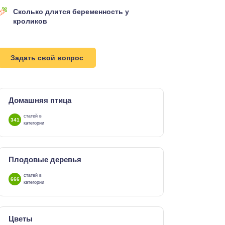
Сколько длится беременность у
кроликов
Задать свой вопрос
Домашняя птица
статей в
341
категории
Плодовые деревья
статей в
666
категории
Цветы