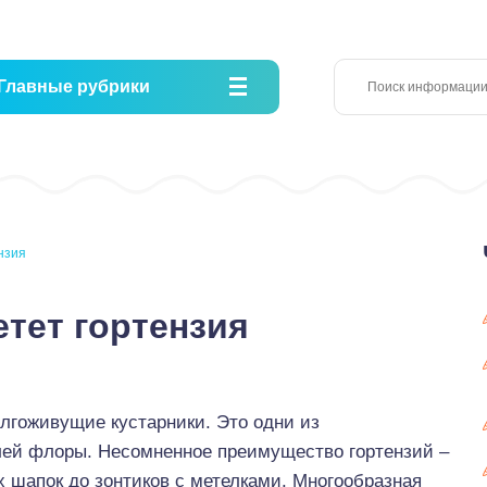
Главные рубрики
нзия
етет гортензия
олгоживущие кустарники. Это одни из
ей флоры. Несомненное преимущество гортензий –
х шапок до зонтиков с метелками. Многообразная