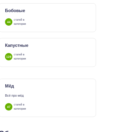
Бобовые
статей в
44
категории
Капустные
статей в
128
категории
Мёд
Всё про мёд
статей в
47
категории