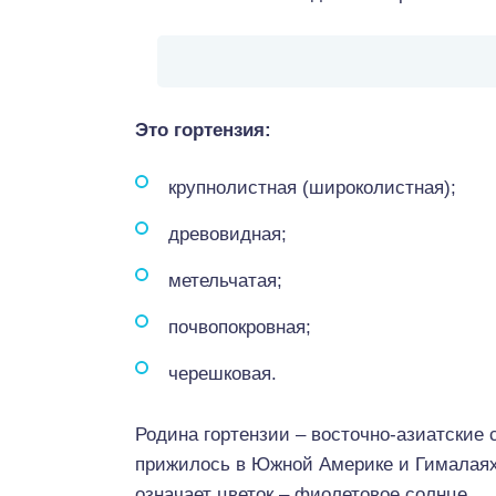
Это гортензия:
крупнолистная (широколистная);
древовидная;
метельчатая;
почвопокровная;
черешковая.
Родина гортензии – восточно-азиатские 
прижилось в Южной Америке и Гималаях
означает цветок – фиолетовое солнце.