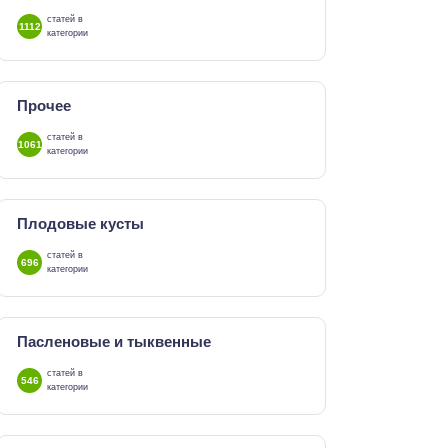
статей в
1112
категории
Прочее
статей в
1061
категории
Плодовые кусты
статей в
696
категории
Пасленовые и тыквенные
статей в
546
категории