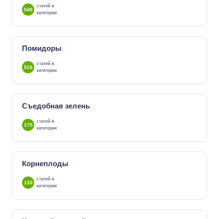
статей в
546
категории
Помидоры
статей в
516
категории
Съедобная зелень
статей в
175
категории
Корнеплоды
статей в
130
категории