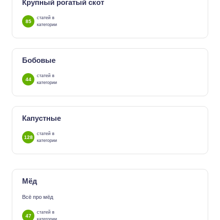
Крупный рогатый скот
статей в
85
категории
Бобовые
статей в
44
категории
Капустные
статей в
128
категории
Мёд
Всё про мёд
статей в
47
категории