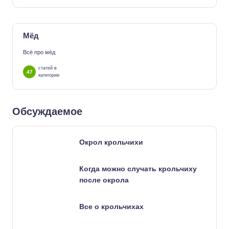
Мёд
Всё про мёд
статей в
47
категории
Обсуждаемое
Окрол крольчихи
Когда можно случать крольчиху
после окрола
Все о крольчихах