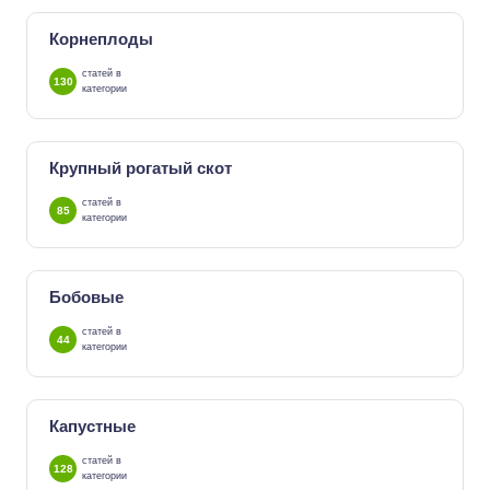
Корнеплоды
статей в
130
категории
Крупный рогатый скот
статей в
85
категории
Бобовые
статей в
44
категории
Капустные
статей в
128
категории