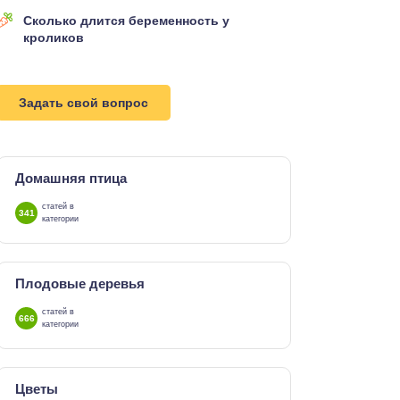
Сколько длится беременность у
кроликов
Задать свой вопрос
Домашняя птица
статей в
341
категории
Плодовые деревья
статей в
666
категории
Цветы