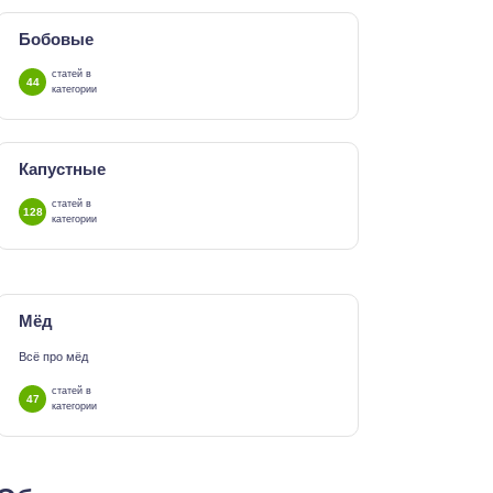
Бобовые
статей в
44
категории
Капустные
статей в
128
категории
Мёд
Всё про мёд
статей в
47
категории