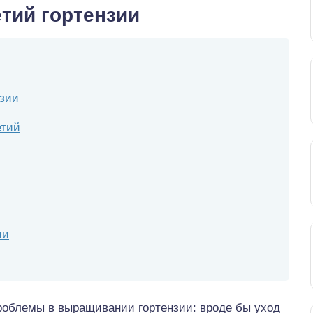
тий гортензии
нзии
етий
ии
роблемы в выращивании гортензии: вроде бы уход