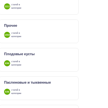
статей в
1112
категории
Прочее
статей в
1060
категории
Плодовые кусты
статей в
696
категории
Пасленовые и тыквенные
статей в
546
категории