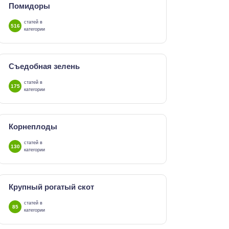
Помидоры
статей в
516
категории
Съедобная зелень
статей в
175
категории
Корнеплоды
статей в
130
категории
Крупный рогатый скот
статей в
85
категории