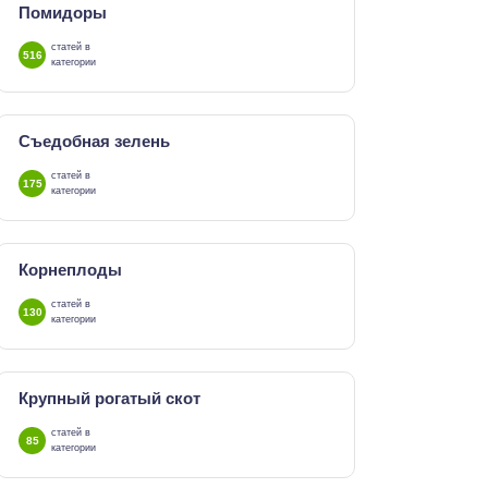
Помидоры
статей в
516
категории
Съедобная зелень
статей в
175
категории
Корнеплоды
статей в
130
категории
Крупный рогатый скот
статей в
85
категории