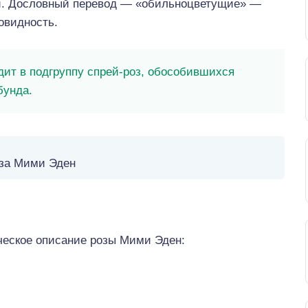
й. Дословный перевод — «обильноцветущие» —
овидность.
ит в подгруппу спрей-роз, обособившихся
бунда.
за Мими Эден
ческое описание розы Мими Эден: