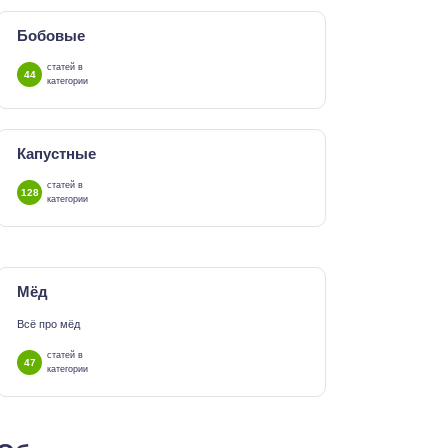
Бобовые
статей в
44
категории
Капустные
статей в
128
категории
Мёд
Всё про мёд
статей в
47
категории