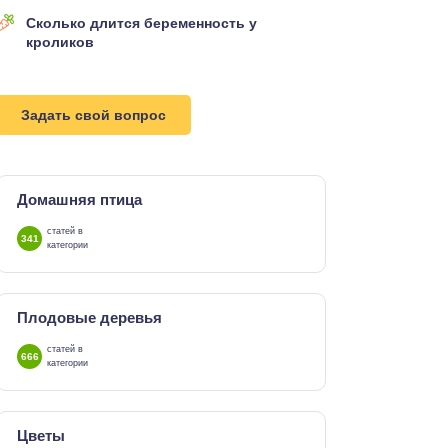
Сколько длится беременность у
кроликов
Задать свой вопрос
Домашняя птица
статей в
341
категории
Плодовые деревья
статей в
666
категории
Цветы