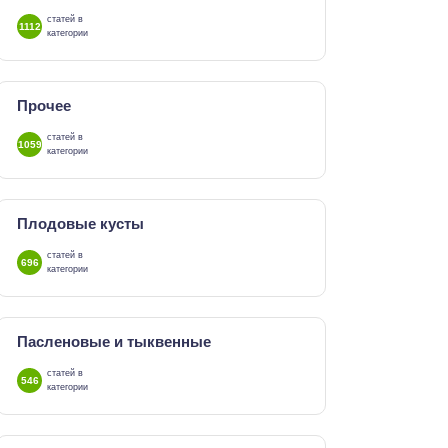
статей в
1112
категории
Прочее
статей в
1059
категории
Плодовые кусты
статей в
696
категории
Пасленовые и тыквенные
статей в
546
категории