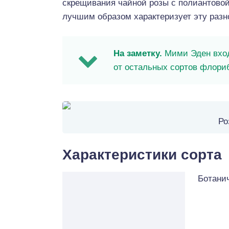
скрещивания чайной розы с полиантово
лучшим образом характеризует эту разн
На заметку.
Мими Эден вход
от остальных сортов флори
Ро
Характеристики сорта
Ботани