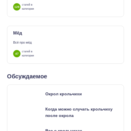
статей в
128
категории
Мёд
Всё про мёд
статей в
47
категории
Обсуждаемое
Окрол крольчихи
Когда можно случать крольчиху
после окрола
Все о крольчихах