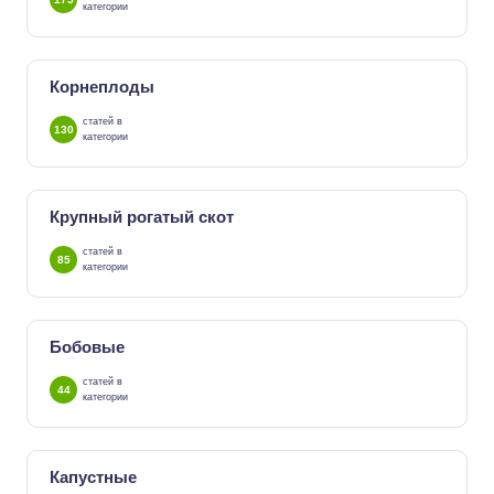
категории
Корнеплоды
статей в
130
категории
Крупный рогатый скот
статей в
85
категории
Бобовые
статей в
44
категории
Капустные