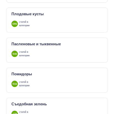
Плодовые кусты
статей в
696
категории
Пасленовые и тыквенные
статей в
546
категории
Помидоры
статей в
516
категории
Съедобная зелень
статей в
175