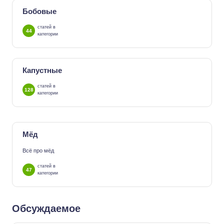
Бобовые
статей в
44
категории
Капустные
статей в
128
категории
Мёд
Всё про мёд
статей в
47
категории
Обсуждаемое