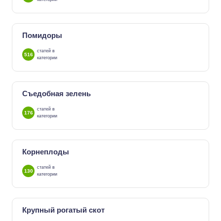
Помидоры
статей в
516
категории
Съедобная зелень
статей в
176
категории
Корнеплоды
статей в
130
категории
Крупный рогатый скот