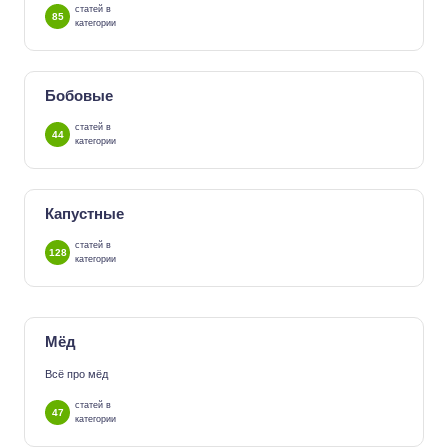
статей в
85
категории
Бобовые
статей в
44
категории
Капустные
статей в
128
категории
Мёд
Всё про мёд
статей в
47
категории