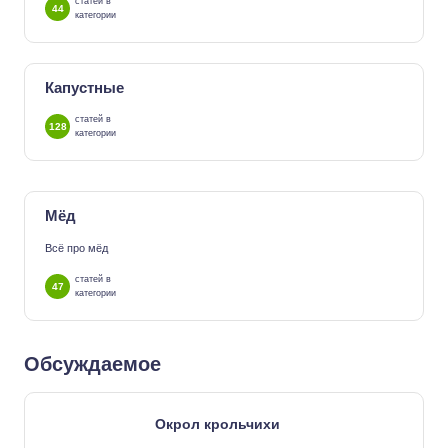
статей в
44
категории
Капустные
статей в
128
категории
Мёд
Всё про мёд
статей в
47
категории
Обсуждаемое
Окрол крольчихи