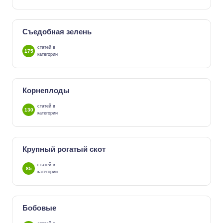
Съедобная зелень
статей в
175
категории
Корнеплоды
статей в
130
категории
Крупный рогатый скот
статей в
85
категории
Бобовые