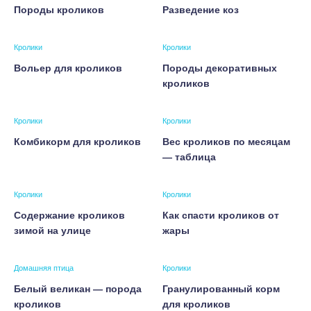
Породы кроликов
Разведение коз
Кролики
Кролики
Вольер для кроликов
Породы декоративных
кроликов
Кролики
Кролики
Комбикорм для кроликов
Вес кроликов по месяцам
— таблица
Кролики
Кролики
Содержание кроликов
Как спасти кроликов от
зимой на улице
жары
Домашняя птица
Кролики
Белый великан — порода
Гранулированный корм
кроликов
для кроликов