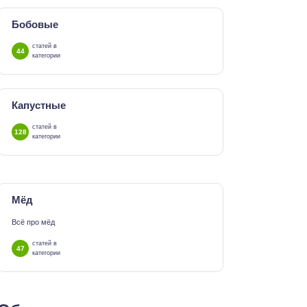
Бобовые
статей в
44
категории
Капустные
статей в
128
категории
Мёд
Всё про мёд
статей в
47
категории