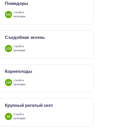
Помидоры
статей в
516
категории
Съедобная зелень
статей в
175
категории
Корнеплоды
статей в
130
категории
Крупный рогатый скот
статей в
85
категории