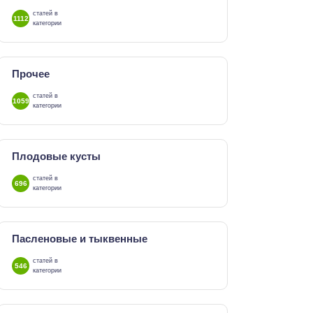
статей в
1112
категории
Прочее
статей в
1059
категории
Плодовые кусты
статей в
696
категории
Пасленовые и тыквенные
статей в
546
категории