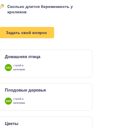
Сколько длится беременность у
кроликов
Задать свой вопрос
Домашняя птица
статей в
341
категории
Плодовые деревья
статей в
666
категории
Цветы