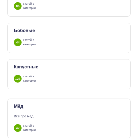
статей в
85
категории
Бобовые
статей в
44
категории
Капустные
статей в
128
категории
Мёд
Всё про мёд
статей в
47
категории