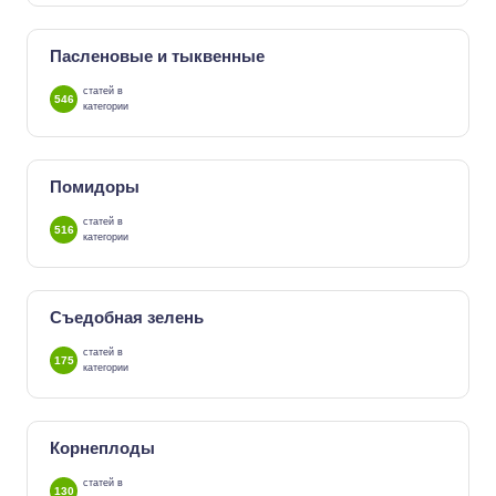
Пасленовые и тыквенные
статей в
546
категории
Помидоры
статей в
516
категории
Съедобная зелень
статей в
175
категории
Корнеплоды
статей в
130