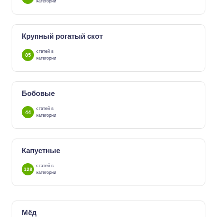
категории
Крупный рогатый скот
статей в
85
категории
Бобовые
статей в
44
категории
Капустные
статей в
128
категории
Мёд