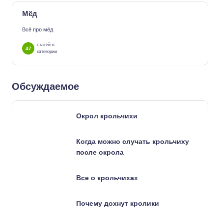
Мёд
Всё про мёд
статей в
47
категории
Обсуждаемое
Окрол крольчихи
Когда можно случать крольчиху
после окрола
Все о крольчихах
Почему дохнут кролики