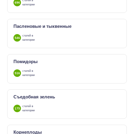
статей в
696
категории
Пасленовые и тыквенные
статей в
546
категории
Помидоры
статей в
516
категории
Съедобная зелень
статей в
175
категории
Корнеплоды