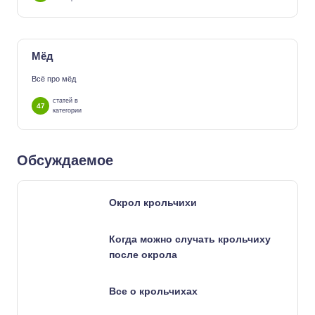
Мёд
Всё про мёд
статей в
47
категории
Обсуждаемое
Окрол крольчихи
Когда можно случать крольчиху
после окрола
Все о крольчихах