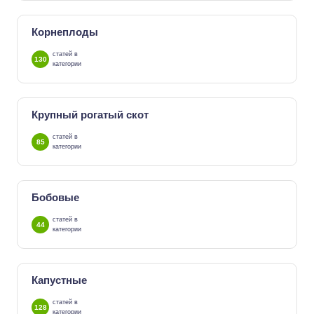
Корнеплоды
статей в
130
категории
Крупный рогатый скот
статей в
85
категории
Бобовые
статей в
44
категории
Капустные
статей в
128
категории