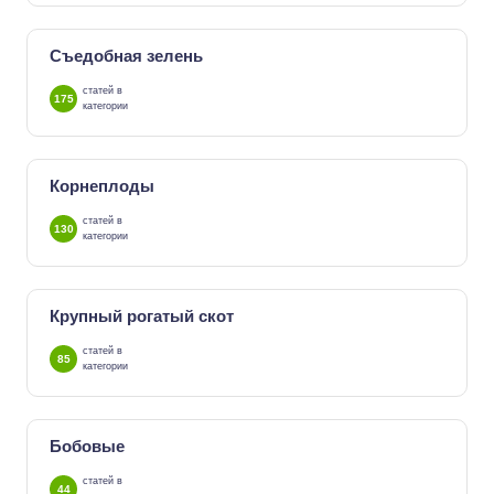
Съедобная зелень
статей в
175
категории
Корнеплоды
статей в
130
категории
Крупный рогатый скот
статей в
85
категории
Бобовые
статей в
44