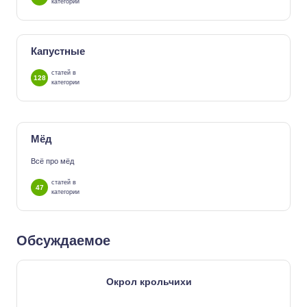
категории
Капустные
статей в
128
категории
Мёд
Всё про мёд
статей в
47
категории
Обсуждаемое
Окрол крольчихи