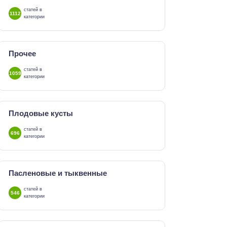
статей в
1112
категории
Прочее
статей в
1059
категории
Плодовые кусты
статей в
696
категории
Пасленовые и тыквенные
статей в
546
категории