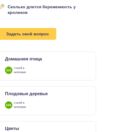
Сколько длится беременность у
кроликов
Задать свой вопрос
Домашняя птица
статей в
341
категории
Плодовые деревья
статей в
666
категории
Цветы