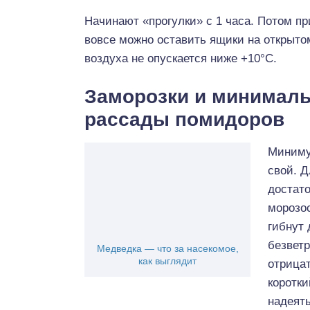
Начинают «прогулки» с 1 часа. Потом при
вовсе можно оставить ящики на открытом
воздуха не опускается ниже +10°С.
Заморозки и минималь
рассады помидоров
Миниму
свой. 
достато
морозос
гибнут 
безветр
Медведка — что за насекомое,
как выглядит
отрица
коротки
надеять