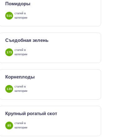
Помидоры
статей в
516
категории
Съедобная зелень
статей в
175
категории
Корнеплоды
статей в
130
категории
Крупный рогатый скот
статей в
85
категории