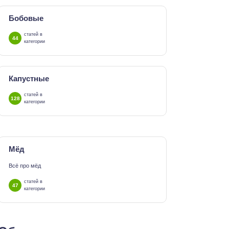
Бобовые
статей в
44
категории
Капустные
статей в
128
категории
Мёд
Всё про мёд
статей в
47
категории