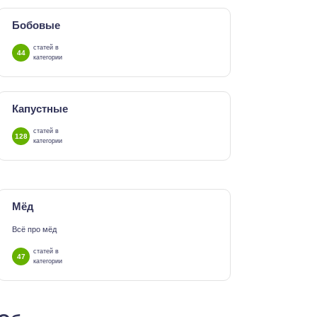
Бобовые
статей в
44
категории
Капустные
статей в
128
категории
Мёд
Всё про мёд
статей в
47
категории