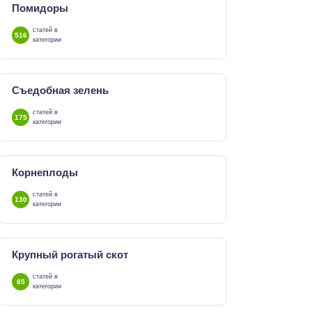
Помидоры
статей в
516
категории
Съедобная зелень
статей в
175
категории
Корнеплоды
статей в
130
категории
Крупный рогатый скот
статей в
85
категории