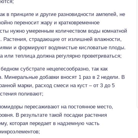
яются;
ак в принципе и другие разновидности ампелей, не
окойно переносит жару и кратковременное
усты нужно умеренным количеством воды комнатной
. Растения, страдающие от излишней влажности,
ниями и формируют водянистые кисловатые плоды.
а или теплица должна регулярно проветриваться;
бедном субстрате нецелесообразно, так как
. Минеральные добавки вносят 1 раз в 2 недели. В
нной марки, расход смеси на куст – от 3 до 5
астения поливают;
омидоры пересаживают на постоянное место,
ровня. В результате такой посадки растения
у, которая передает в надземную часть
микроэлементов;