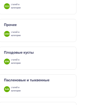
статей в
1112
категории
Прочее
статей в
1060
категории
Плодовые кусты
статей в
696
категории
Пасленовые и тыквенные
статей в
546
категории