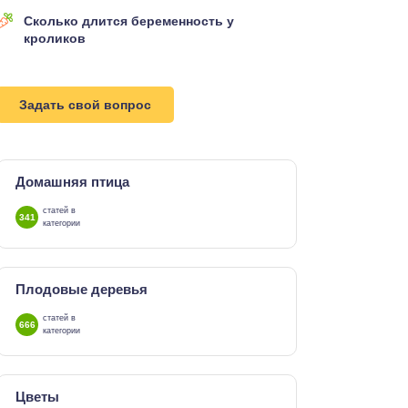
Сколько длится беременность у
кроликов
Задать свой вопрос
Домашняя птица
статей в
341
категории
Плодовые деревья
статей в
666
категории
Цветы