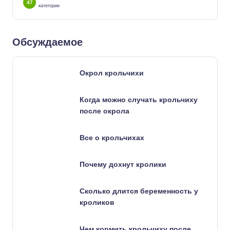
47
категории
Обсуждаемое
Окрол крольчихи
Когда можно случать крольчиху
после окрола
Все о крольчихах
Почему дохнут кролики
Сколько длится беременность у
кроликов
Чем кормить крольчиху после