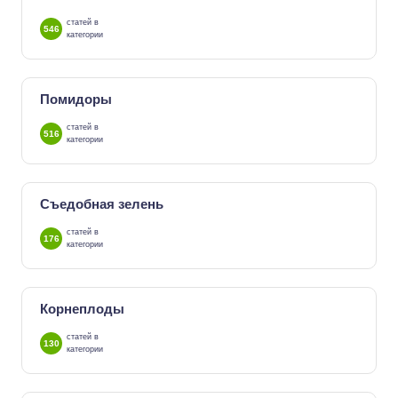
статей в
546
категории
Помидоры
статей в
516
категории
Съедобная зелень
статей в
176
категории
Корнеплоды
статей в
130
категории