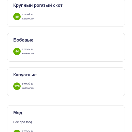
Крупный рогатый скот
статей в
85
категории
Бобовые
статей в
44
категории
Капустные
статей в
128
категории
Мёд
Всё про мёд
статей в