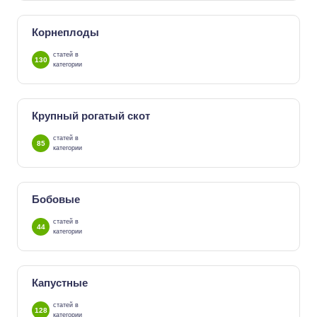
Корнеплоды
статей в
130
категории
Крупный рогатый скот
статей в
85
категории
Бобовые
статей в
44
категории
Капустные
статей в
128
категории