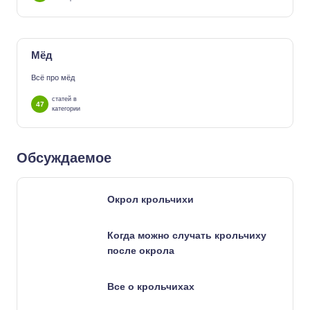
Мёд
Всё про мёд
статей в
47
категории
Обсуждаемое
Окрол крольчихи
Когда можно случать крольчиху
после окрола
Все о крольчихах