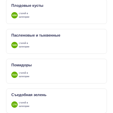
Плодовые кусты
статей в
696
категории
Пасленовые и тыквенные
статей в
546
категории
Помидоры
статей в
516
категории
Съедобная зелень
статей в
176
категории