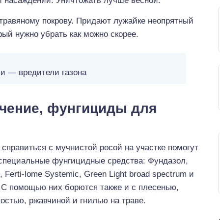
и насаждений. Уничтожать лучше весной.
 травяному покрову. Придают лужайке неопрятный
рый нужно убрать как можно скорее.
и — вредители газона
ечение, фунгициды для
справиться с мучнистой росой на участке помогут
 специальные фунгицидные средства: Фундазол,
 Ferti-lome Systemic, Green Light broad spectrum и
 С помощью них борются также и с плесенью,
остью, ржавчиной и гнилью на траве.