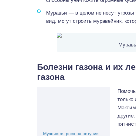
способны уничтожить огромные куск
Муравьи — в целом не несут угрозы
вид, могут строить муравейник, кото
Муравь
Болезни газона и их л
газона
Помочь 
только
Максим,
другие.
пятнист
Мучнистая роса на петунии —