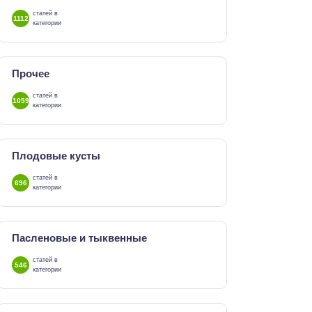
статей в
1112
категории
Прочее
статей в
1059
категории
Плодовые кусты
статей в
696
категории
Пасленовые и тыквенные
статей в
546
категории