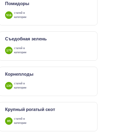
Помидоры
статей в
516
категории
Съедобная зелень
статей в
175
категории
Корнеплоды
статей в
130
категории
Крупный рогатый скот
статей в
85
категории