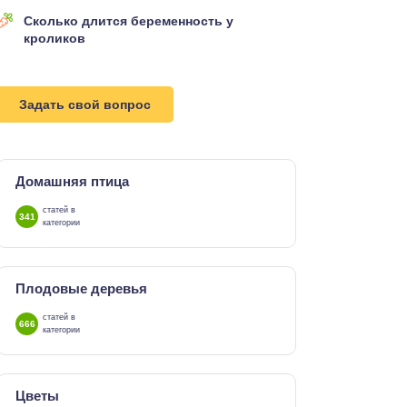
Сколько длится беременность у
кроликов
Задать свой вопрос
Домашняя птица
статей в
341
категории
Плодовые деревья
статей в
666
категории
Цветы