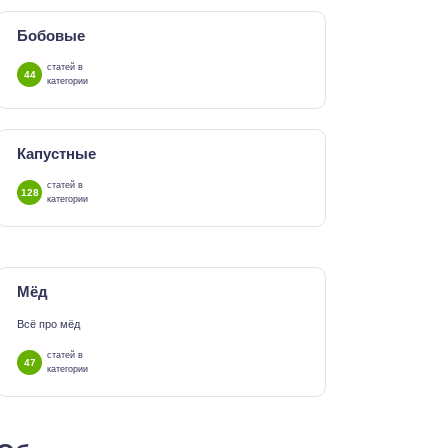
Бобовые
статей в
44
категории
Капустные
статей в
128
категории
Мёд
Всё про мёд
статей в
47
категории