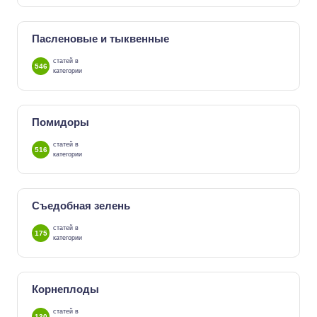
Пасленовые и тыквенные
статей в
546
категории
Помидоры
статей в
516
категории
Съедобная зелень
статей в
175
категории
Корнеплоды
статей в
130