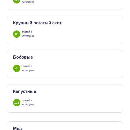
категории
Крупный рогатый скот
статей в
85
категории
Бобовые
статей в
44
категории
Капустные
статей в
128
категории
Мёд