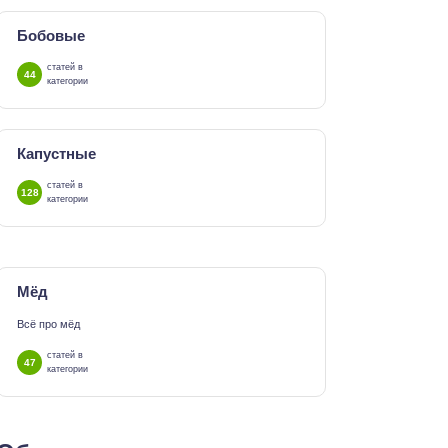
Бобовые
статей в
44
категории
Капустные
статей в
128
категории
Мёд
Всё про мёд
статей в
47
категории