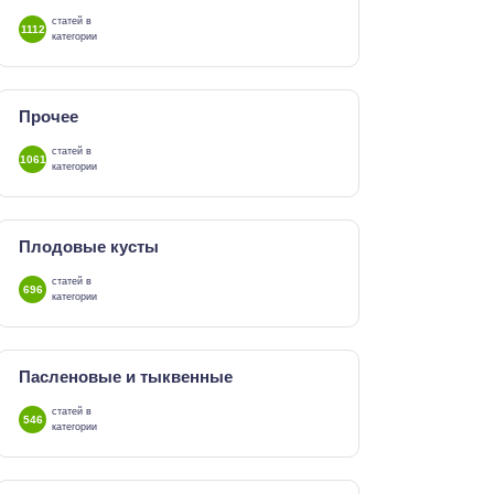
статей в
1112
категории
Прочее
статей в
1061
категории
Плодовые кусты
статей в
696
категории
Пасленовые и тыквенные
статей в
546
категории