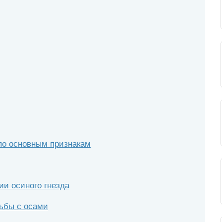
по основным признакам
и осиного гнезда
рьбы с осами