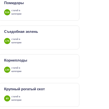
Помидоры
статей в
516
категории
Съедобная зелень
статей в
175
категории
Корнеплоды
статей в
130
категории
Крупный рогатый скот
статей в
85
категории