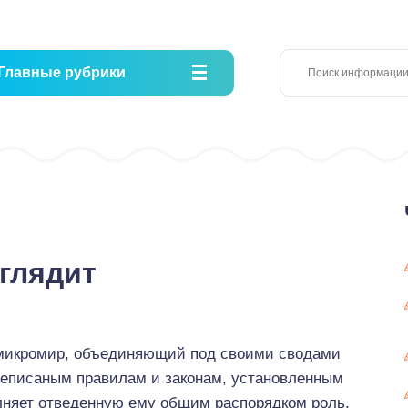
Главные рубрики
глядит
 микромир, объединяющий под своими сводами
еписаным правилам и законам, установленным
лняет отведенную ему общим распорядком роль.