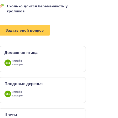
Сколько длится беременность у
кроликов
Задать свой вопрос
Домашняя птица
статей в
341
категории
Плодовые деревья
статей в
666
категории
Цветы