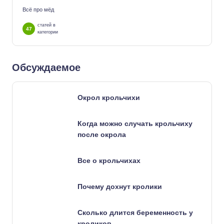
Всё про мёд
статей в
47
категории
Обсуждаемое
Окрол крольчихи
Когда можно случать крольчиху
после окрола
Все о крольчихах
Почему дохнут кролики
Сколько длится беременность у
кроликов