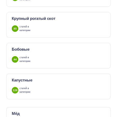
Крупный рогатый скот
статей в
85
категории
Бобовые
статей в
44
категории
Капустные
статей в
128
категории
Мёд