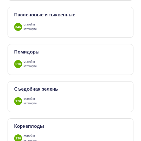
Пасленовые и тыквенные
статей в
546
категории
Помидоры
статей в
516
категории
Съедобная зелень
статей в
176
категории
Корнеплоды
статей в
130
категории