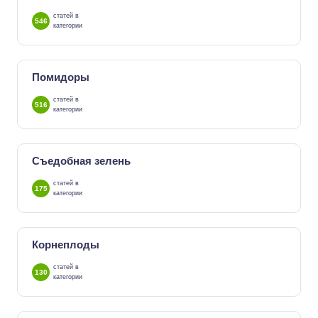
статей в
546
категории
Помидоры
статей в
516
категории
Съедобная зелень
статей в
175
категории
Корнеплоды
статей в
130
категории