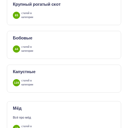
Крупный рогатый скот
статей в
85
категории
Бобовые
статей в
44
категории
Капустные
статей в
128
категории
Мёд
Всё про мёд
статей в