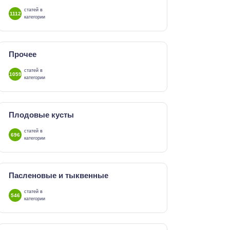
статей в
1112
категории
Прочее
статей в
1059
категории
Плодовые кусты
статей в
696
категории
Пасленовые и тыквенные
статей в
546
категории