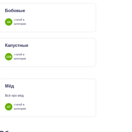
Бобовые
статей в
44
категории
Капустные
статей в
128
категории
Мёд
Всё про мёд
статей в
47
категории