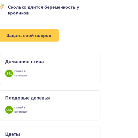
Сколько длится беременность у
кроликов
Задать свой вопрос
Домашняя птица
статей в
341
категории
Плодовые деревья
статей в
666
категории
Цветы