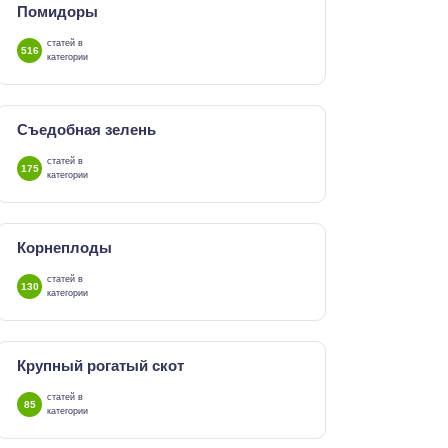
Помидоры
статей в
516
категории
Съедобная зелень
статей в
175
категории
Корнеплоды
статей в
130
категории
Крупный рогатый скот
статей в
85
категории