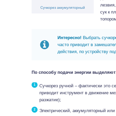
лезвия,
Cучкорез аккумуляторный
сук к п
топоро
Интересно!
Выбрать сучкоре
часто приводит в замешател
действия, по устройству по
По способу подачи энергии выделяют
Сучкорез ручной – фактически это с
приводит инструмент в движение ме
разжатие);
Электрический, аккумуляторный или