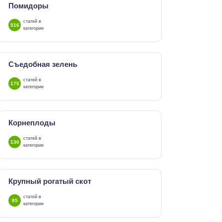
Помидоры
статей в
516
категории
Съедобная зелень
статей в
175
категории
Корнеплоды
статей в
130
категории
Крупный рогатый скот
статей в
85
категории