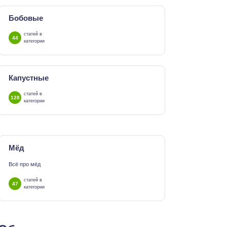
Бобовые
статей в
44
категории
Капустные
статей в
128
категории
Мёд
Всё про мёд
статей в
47
категории