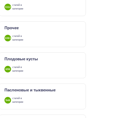
статей в
1112
категории
Прочее
статей в
1061
категории
Плодовые кусты
статей в
696
категории
Пасленовые и тыквенные
статей в
546
категории