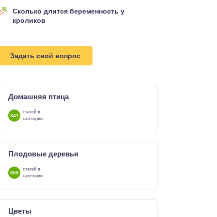
Сколько длится беременность у
кроликов
Задать свой вопрос
Домашняя птица
статей в
341
категории
Плодовые деревья
статей в
666
категории
Цветы