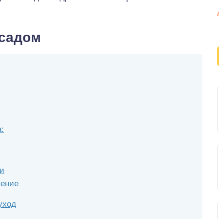
 садом
:
и
ление
уход