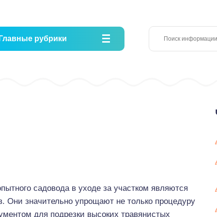
Главные рубрики
ытного садовода в уходе за участком являются
в. Они значительно упрощают не только процедуру
ументом для подрезки высоких травянистых