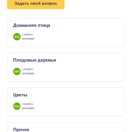
Задать свой вопрос
Домашняя птица
статей в
341
категории
Плодовые деревья
статей в
666
категории
Цветы
статей в
1112
категории
Прочее