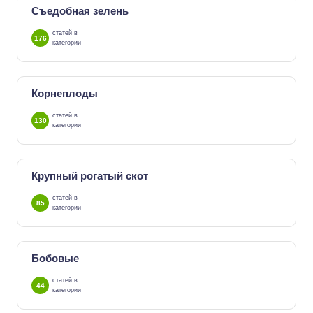
Съедобная зелень
статей в
176
категории
Корнеплоды
статей в
130
категории
Крупный рогатый скот
статей в
85
категории
Бобовые
статей в
44
категории