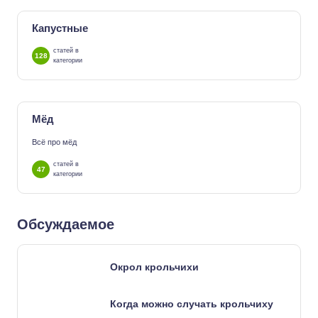
Капустные
статей в
128
категории
Мёд
Всё про мёд
статей в
47
категории
Обсуждаемое
Окрол крольчихи
Когда можно случать крольчиху