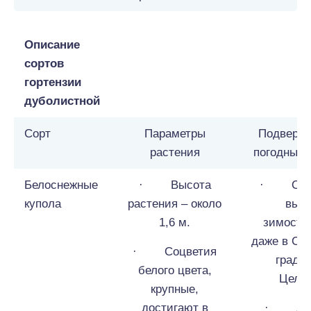
Описание
сортов
гортензии
дуболистной
Сорт
Параметры
Подверже
растения
погодным
Белоснежные
· Высота
· Отли
купола
растения – около
выс
1,6 м.
зимосто
даже в Сиб
· Соцветия
градус
белого цвета,
Цель
крупные,
достигают в
· Для