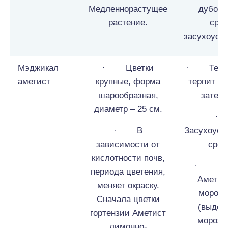
Медленнорастущее
дубол
растение.
сре
засухоусто
Мэджикал
· Цветки
· Тепло
аметист
крупные, форма
терпит н
шарообразная,
затемн
диаметр – 25 см.
· В
Засухоуст
зависимости от
сред
кислотности почв,
· Гор
периода цветения,
Аметис
меняет окраску.
морозо
Сначала цветки
(выдер
гортензии Аметист
морозы 
лимонно-