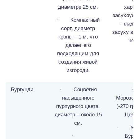
диаметре 25 см.
харак
засухоуст
· Компактный
– выде
сорт, диаметр
засуху в т
кроны – 1 м, что
неде
делает его
подходящим для
создания живой
изгороди.
Бургунди
· Соцветия
насыщенного
Морозоу
пурпурного цвета,
(-270 гра
диаметр – около 15
Цель
см.
· У го
·
Бург