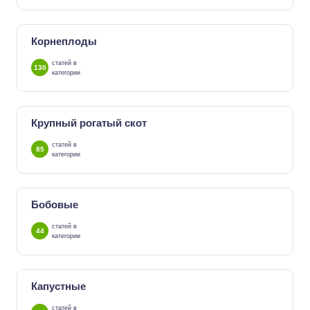
Корнеплоды
статей в
130
категории
Крупный рогатый скот
статей в
85
категории
Бобовые
статей в
44
категории
Капустные
статей в