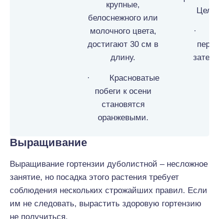
крупные,
Цель
белоснежного или
молочного цвета,
· П
достигают 30 см в
перен
длину.
затемн
· Красноватые
побеги к осени
становятся
оранжевыми.
Выращивание
Выращивание гортензии дуболистной – несложное
занятие, но посадка этого растения требует
соблюдения нескольких строжайших правил. Если
им не следовать, вырастить здоровую гортензию
не получиться.