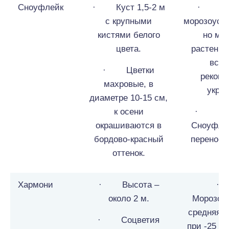
Сноуфлейк
· Куст 1,5-2 м
· Хо
c крупными
морозоусто
кистями белого
но мо
цвета.
растения
все-
· Цветки
реком
махровые, в
укрыв
диаметре 10-15 см,
к осени
· Гор
окрашиваются в
Сноуфле
бордово-красный
переносит
оттенок.
Хармони
· Высота –
около 2 м.
Морозос
средняя (
· Соцветия
при -25 гр