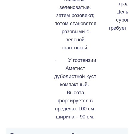
градус
зеленоватые,
Цельси
затем розовеют,
сурову
потом становятся
требует на
розовыми с
зеленой
окантовкой.
· У гортензии
Аметист
дуболистной куст
компактный.
Высота
форсируется в
пределах 100 см,
ширина – 90 см.