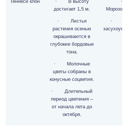
Теннеси клон
· В высоту
достигает 1,5 м.
Морозоус
· Листья
· Ср
растения осенью
засухоусто
окрашиваются в
глубокие бордовые
тона.
· Молочные
цветы собраны в
конусные соцветия.
· Длительный
период цветения –
от начала лета до
октября.