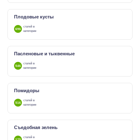
Плодовые кусты
статей в
696
категории
Пасленовые и тыквенные
статей в
546
категории
Помидоры
статей в
516
категории
Съедобная зелень
статей в
175