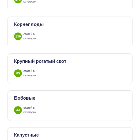
категории
Корнеплоды
статей в
130
категории
Крупный рогатый скот
статей в
85
категории
Бобовые
статей в
44
категории
Капустные