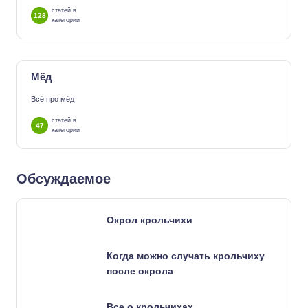
статей в
128
категории
Мёд
Всё про мёд
статей в
47
категории
Обсуждаемое
Окрол крольчихи
Когда можно случать крольчиху
после окрола
Все о крольчихах