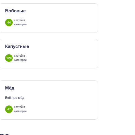
Бобовые
статей в
44
категории
Капустные
статей в
128
категории
Мёд
Всё про мёд
статей в
47
категории