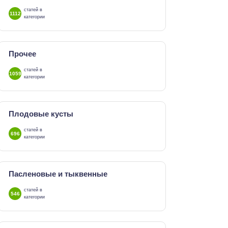
статей в
1112
категории
Прочее
статей в
1059
категории
Плодовые кусты
статей в
696
категории
Пасленовые и тыквенные
статей в
546
категории