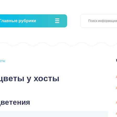
Главные рубрики
осты
цветы у хосты
цветения