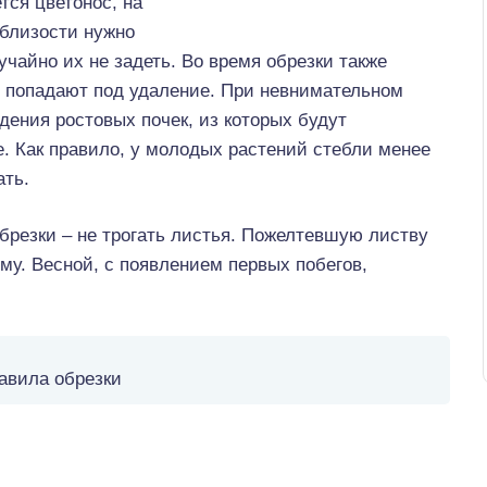
тся цветонос, на
облизости нужно
учайно их не задеть. Во время обрезки также
и попадают под удаление. При невнимательном
дения ростовых почек, из которых будут
. Как правило, у молодых растений стебли менее
ать.
брезки – не трогать листья. Пожелтевшую листву
иму. Весной, с появлением первых побегов,
авила обрезки