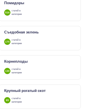
Помидоры
статей в
516
категории
Съедобная зелень
статей в
175
категории
Корнеплоды
статей в
130
категории
Крупный рогатый скот
статей в
85
категории