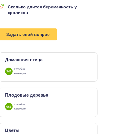
Сколько длится беременность у
кроликов
Задать свой вопрос
Домашняя птица
статей в
341
категории
Плодовые деревья
статей в
666
категории
Цветы