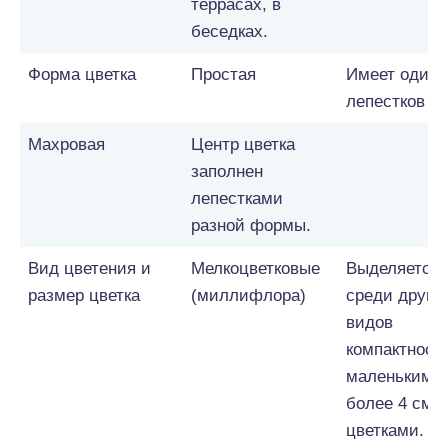
террасах, в
беседках.
Форма цветка
Простая
Имеет один 
лепестков
Махровая
Центр цветка
заполнен
лепестками
разной формы.
Вид цветения и
Мелкоцветковые
Выделяется
размер цветка
(миллифлора)
среди други
видов
компактност
маленькими 
более 4 см)
цветками.