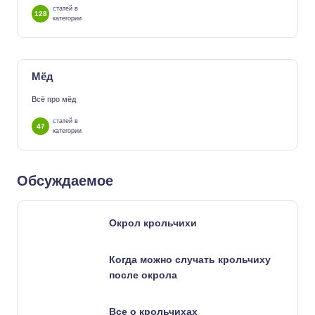
статей в
128
категории
Мёд
Всё про мёд
статей в
47
категории
Обсуждаемое
Окрол крольчихи
Когда можно случать крольчиху
после окрола
Все о крольчихах