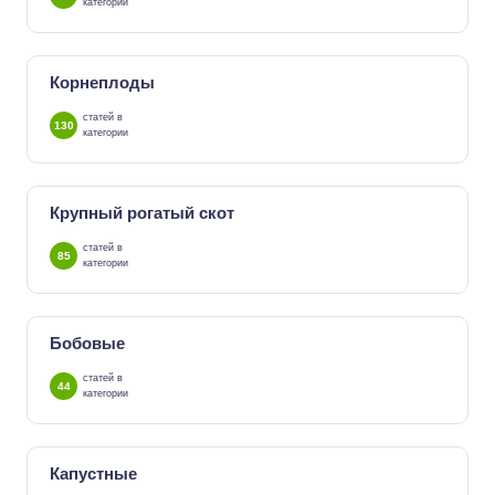
категории
Корнеплоды
статей в
130
категории
Крупный рогатый скот
статей в
85
категории
Бобовые
статей в
44
категории
Капустные