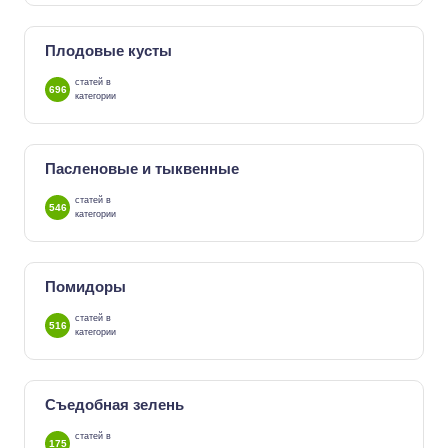
Плодовые кусты
статей в
696
категории
Пасленовые и тыквенные
статей в
546
категории
Помидоры
статей в
516
категории
Съедобная зелень
статей в
175