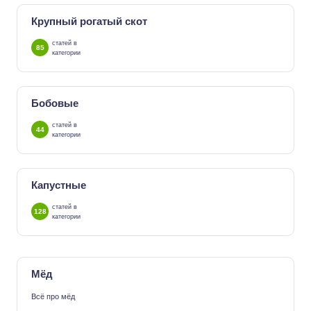
Крупный рогатый скот
статей в
85
категории
Бобовые
статей в
44
категории
Капустные
статей в
128
категории
Мёд
Всё про мёд