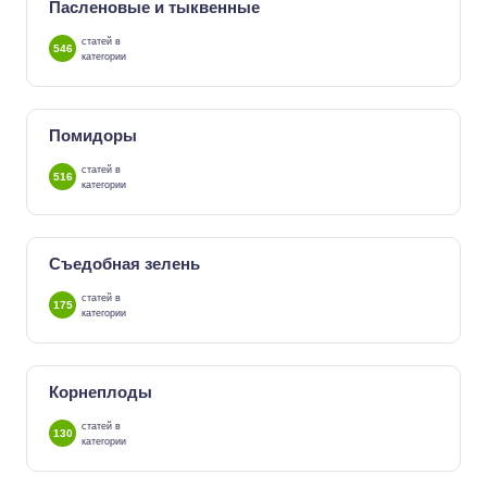
Пасленовые и тыквенные
статей в
546
категории
Помидоры
статей в
516
категории
Съедобная зелень
статей в
175
категории
Корнеплоды
статей в
130
категории