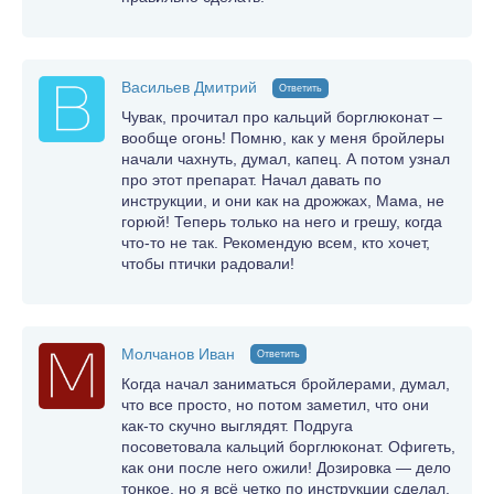
Васильев Дмитрий
Ответить
Чувак, прочитал про кальций борглюконат –
вообще огонь! Помню, как у меня бройлеры
начали чахнуть, думал, капец. А потом узнал
про этот препарат. Начал давать по
инструкции, и они как на дрожжах, Мама, не
горюй! Теперь только на него и грешу, когда
что-то не так. Рекомендую всем, кто хочет,
чтобы птички радовали!
Молчанов Иван
Ответить
Когда начал заниматься бройлерами, думал,
что все просто, но потом заметил, что они
как-то скучно выглядят. Подруга
посоветовала кальций борглюконат. Офигеть,
как они после него ожили! Дозировка — дело
тонкое, но я всё четко по инструкции сделал.