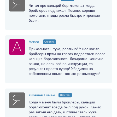
Читал про кальций борглюконат, когда
бройлеров поднимал. Помню, хорошо
помогали, птицы росли быстро и крепкие
были.
Алиса
Ответить
Прикольная штука, реально! У нас как-то
бройлеры прям на глазах подрастали после
кальция борглюконата. Дозировка, конечно,
важна, но если всё по инструкции, то
результат просто супер! Убедился на
собственном опыте, так что рекомендую!
Яковлев Роман
Ответить
Когда у меня были бройлеры, кальций
борглюконат всегда был под рукой. Как-то
раз забыл его дать, и птицы стали хуже
расти. С тех пор не рискую – строго по