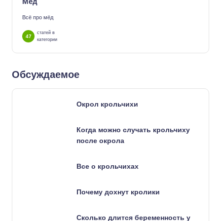
Мёд
Всё про мёд
статей в
47
категории
Обсуждаемое
Окрол крольчихи
Когда можно случать крольчиху
после окрола
Все о крольчихах
Почему дохнут кролики
Сколько длится беременность у