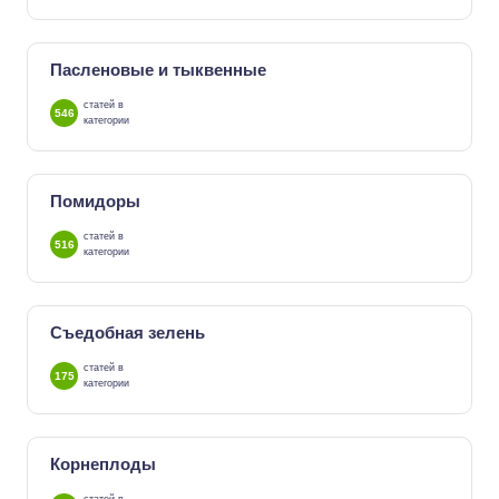
Пасленовые и тыквенные
статей в
546
категории
Помидоры
статей в
516
категории
Съедобная зелень
статей в
175
категории
Корнеплоды