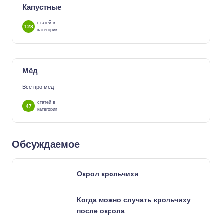
Капустные
статей в
128
категории
Мёд
Всё про мёд
статей в
47
категории
Обсуждаемое
Окрол крольчихи
Когда можно случать крольчиху
после окрола