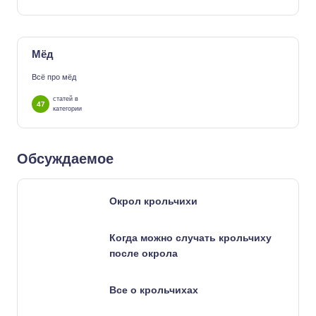
Мёд
Всё про мёд
статей в
47
категории
Обсуждаемое
Окрол крольчихи
Когда можно случать крольчиху
после окрола
Все о крольчихах