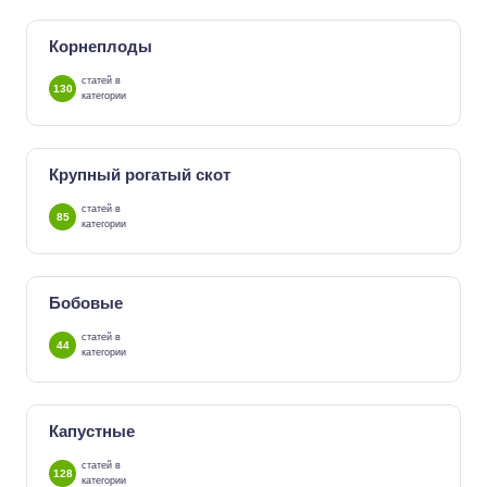
Корнеплоды
статей в
130
категории
Крупный рогатый скот
статей в
85
категории
Бобовые
статей в
44
категории
Капустные
статей в
128
категории