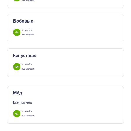
Бобовые
статей в
44
категории
Капустные
статей в
128
категории
Мёд
Всё про мёд
статей в
47
категории