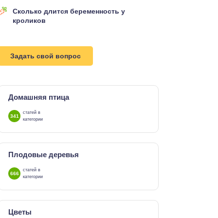
Сколько длится беременность у
кроликов
Задать свой вопрос
Домашняя птица
статей в
341
категории
Плодовые деревья
статей в
666
категории
Цветы