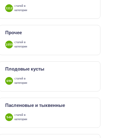
статей в
1112
категории
Прочее
статей в
1059
категории
Плодовые кусты
статей в
696
категории
Пасленовые и тыквенные
статей в
546
категории