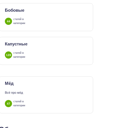
Бобовые
статей в
44
категории
Капустные
статей в
128
категории
Мёд
Всё про мёд
статей в
47
категории