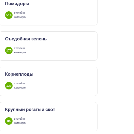
Помидоры
статей в
516
категории
Съедобная зелень
статей в
175
категории
Корнеплоды
статей в
130
категории
Крупный рогатый скот
статей в
85
категории