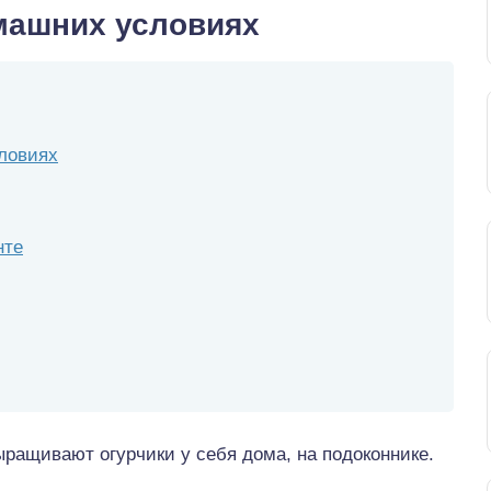
омашних условиях
ловиях
нте
выращивают огурчики у себя дома, на подоконнике.