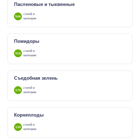
Пасленовые и тыквенные
статей в
546
категории
Помидоры
статей в
516
категории
Съедобная зелень
статей в
176
категории
Корнеплоды
статей в
130
категории