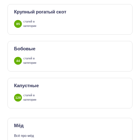
Крупный рогатый скот
статей в
85
категории
Бобовые
статей в
44
категории
Капустные
статей в
128
категории
Мёд
Всё про мёд