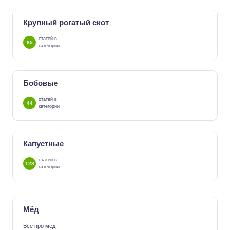
Крупный рогатый скот
статей в
85
категории
Бобовые
статей в
44
категории
Капустные
статей в
128
категории
Мёд
Всё про мёд