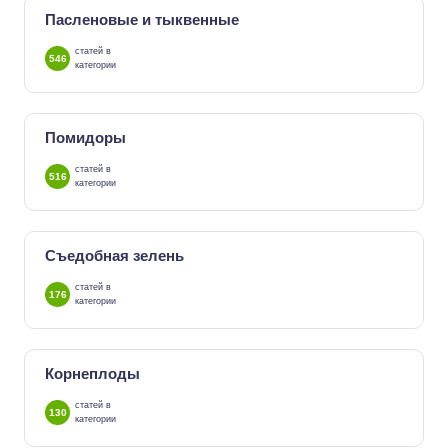
Пасленовые и тыквенные
статей в
546
категории
Помидоры
статей в
516
категории
Съедобная зелень
статей в
176
категории
Корнеплоды
статей в
130
категории