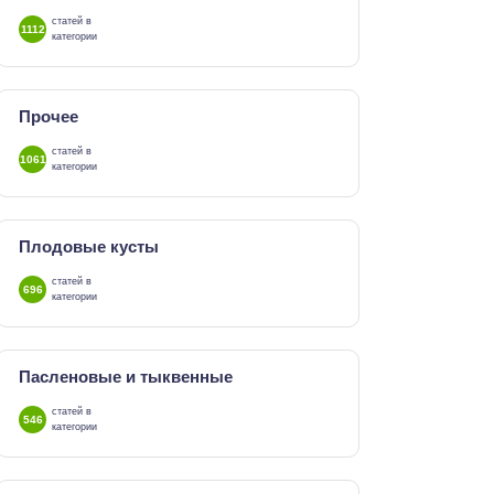
статей в
1112
категории
Прочее
статей в
1061
категории
Плодовые кусты
статей в
696
категории
Пасленовые и тыквенные
статей в
546
категории