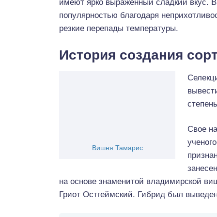
имеют ярко выраженный сладкий вкус. 
популярностью благодаря неприхотливос
резкие перепады температуры.
История создания сор
Селекц
вывест
степен
Свое на
ученого
Вишня Тамарис
признан
занесен
на основе знаменитой владимирской виш
Гриот Остгеймский. Гибрид был выведен