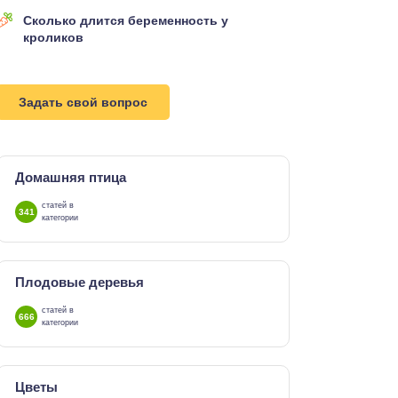
Сколько длится беременность у
кроликов
Задать свой вопрос
Домашняя птица
статей в
341
категории
Плодовые деревья
статей в
666
категории
Цветы