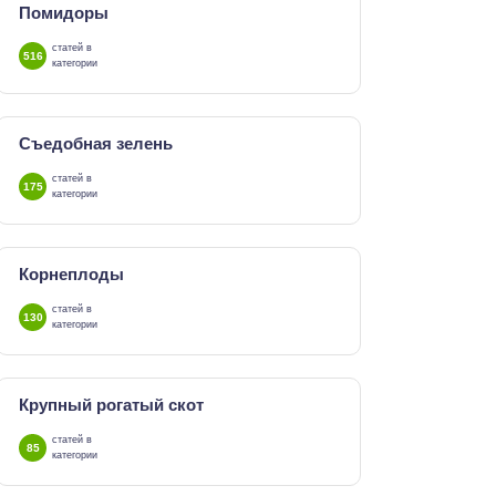
Помидоры
статей в
516
категории
Съедобная зелень
статей в
175
категории
Корнеплоды
статей в
130
категории
Крупный рогатый скот
статей в
85
категории