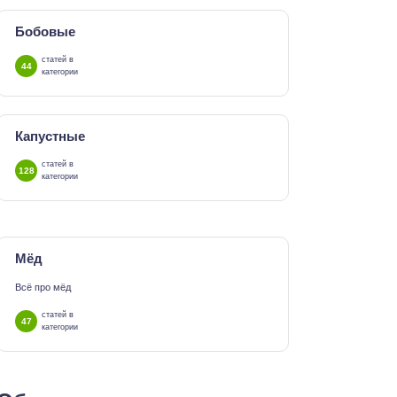
Бобовые
статей в
44
категории
Капустные
статей в
128
категории
Мёд
Всё про мёд
статей в
47
категории