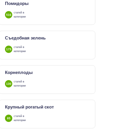
Помидоры
статей в
516
категории
Съедобная зелень
статей в
175
категории
Корнеплоды
статей в
130
категории
Крупный рогатый скот
статей в
85
категории