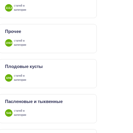
статей в
1112
категории
Прочее
статей в
1060
категории
Плодовые кусты
статей в
696
категории
Пасленовые и тыквенные
статей в
546
категории