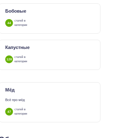
Бобовые
статей в
44
категории
Капустные
статей в
128
категории
Мёд
Всё про мёд
статей в
47
категории