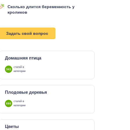
Сколько длится беременность у
кроликов
Задать свой вопрос
Домашняя птица
статей в
341
категории
Плодовые деревья
статей в
666
категории
Цветы